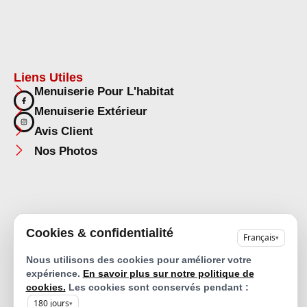
Liens Utiles
Menuiserie Pour L'habitat
Menuiserie Extérieur
Avis Client
Nos Photos
Copyright © 2024 Creativ
Mentions légales |
Cookies & confidentialité
Français
▾
Agencement Provence –
Politique de confidentialité |
Design by |
Politique de cookies |
Recherches fréquentes |
Nous utilisons des cookies pour améliorer votre
Plan de site |
expérience.
En savoir plus sur notre politique de
Déclaration d'accessibilité
cookies.
Les cookies sont conservés pendant :
180
jours
▾