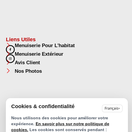
Liens Utiles
Menuiserie Pour L'habitat
Menuiserie Extérieur
Avis Client
Nos Photos
Copyright © 2024 Creativ
Mentions légales |
Cookies & confidentialité
Français
▾
Agencement Provence –
Politique de confidentialité |
Design by |
Politique de cookies |
Recherches fréquentes |
Nous utilisons des cookies pour améliorer votre
Plan de site |
expérience.
En savoir plus sur notre politique de
Déclaration d'accessibilité
cookies.
Les cookies sont conservés pendant :